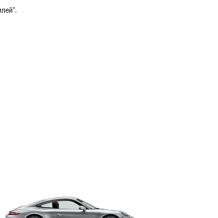
лей".
ь