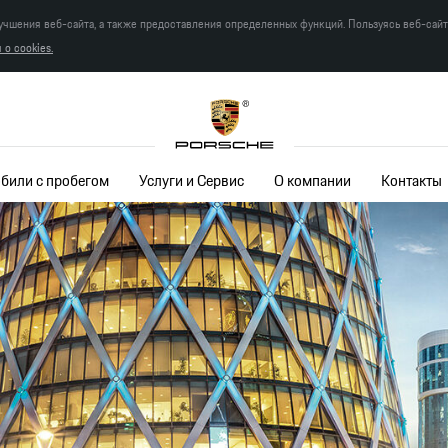
учшения веб-сайта, а также предоставления определенных функций. Пользуясь веб-сай
о cookies.
били с пробегом
Услуги и Сервис
О компании
Контакты