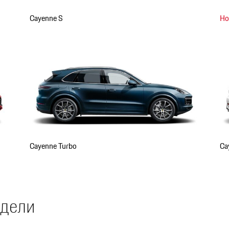
Cayenne S
Но
Cayenne Turbo
Ca
одели