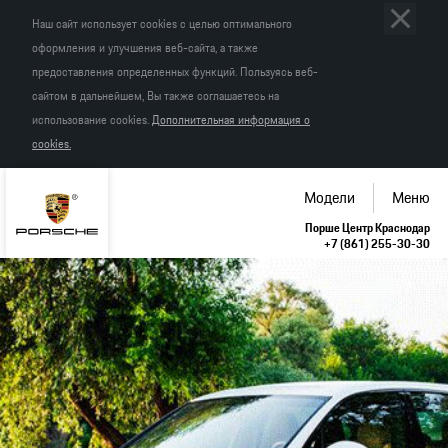
Наш сайт использует cookies с целью оптимального
оформления и улучшения веб-сайта, а также
предоставления определенных функций. Пользуясь веб-
сайтом в дальнейшем, Вы также соглашаетесь на
использование cookies.
Дополнительная информация о
cookies.
Модели
Меню
Порше Центр Краснодар
+7 (861) 255-30-30