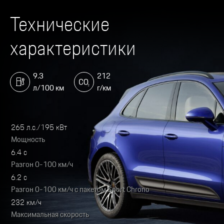
Технические
характеристики
9.3
212
л/100 км
г/км
265 л.с./195 кВт
Мощность
6.4 с
Разгон 0-100 км/ч
6.2 с
Разгон 0-100 км/ч с пакетом Sport Chrono
232 км/ч
Максимальная скорость