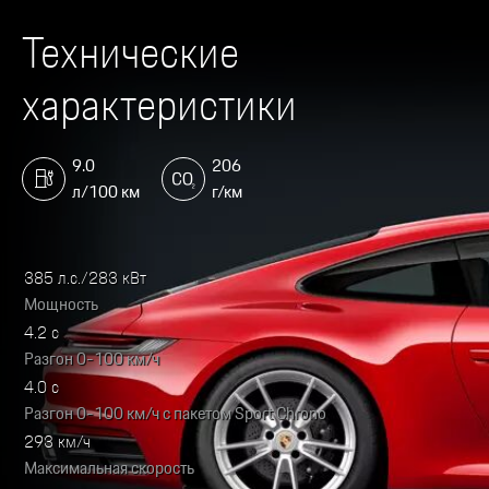
Технические
характеристики
9.0
206
л/100 км
г/км
385 л.с./283 кВт
Мощность
4.2 с
Разгон 0-100 км/ч
4.0 с
Разгон 0-100 км/ч с пакетом Sport Chrono
293 км/ч
Максимальная скорость